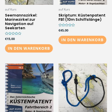
auf Kurs
auf Kurs
Seemannszirkel:
Skriptum: Küstenpatent
Marinezirkel zur
FB1 (10m Schiffslänge)
Navigation auf
Seekarten
Bewertet
€
45,00
mit
0
Bewertet
€
15,00
von
IN DEN WARENKORB
mit
5
0
von
IN DEN WARENKORB
5