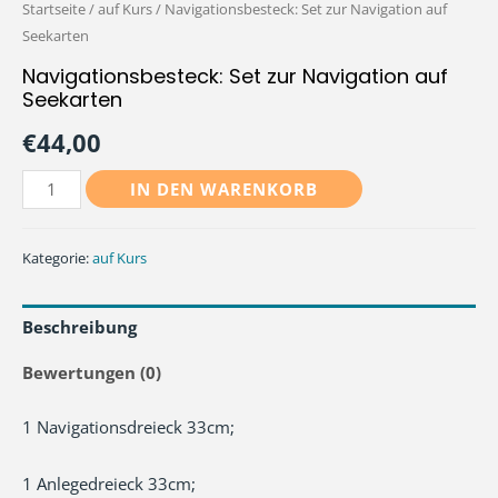
Startseite
/
auf Kurs
/ Navigationsbesteck: Set zur Navigation auf
Seekarten
Navigationsbesteck: Set zur Navigation auf
Seekarten
€
44,00
Navigationsbesteck:
IN DEN WARENKORB
Set
zur
Kategorie:
auf Kurs
Navigation
auf
Beschreibung
Seekarten
Menge
Bewertungen (0)
1 Navigationsdreieck 33cm;
1 Anlegedreieck 33cm;