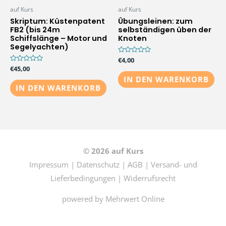
auf Kurs
auf Kurs
Skriptum: Küstenpatent
Übungsleinen: zum
FB2 (bis 24m
selbständigen üben der
Schiffslänge – Motor und
Knoten
Segelyachten)
Bewertet
€
4,00
mit
Bewertet
€
45,00
0
mit
von
IN DEN WARENKORB
0
5
von
IN DEN WARENKORB
5
© 2026
auf Kurs
Impressum
|
Datenschutz
|
AGB
|
Versand- und
Lieferbedingungen
|
Widerrufsrecht
powered by
Mehrwert Online